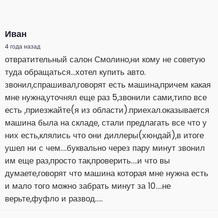
Иван
4 года назад
отвратительный салон Смолино,ни кому не советую
туда обращаться…хотел купить авто.
звонил,спрашивал,говорят есть машина,причем какая
мне нужна,уточнял еще раз 5,звонили сами,типо все
есть ,приезжайте(я из области).приехал.оказывается
машина была на складе, стали предлагать все что у
них есть,клялись что они диллеры(хюндай),в итоге
ушел ни с чем….буквально через пару минут звонил
им еще раз,просто так,проверить….и что вы
думаете,говорят что машина которая мне нужна есть
и мало того можно забрать минут за 10….не
верьте,фуфло и развод…..