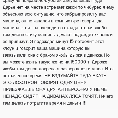
сразу не понравился, убогая халупа зашел туда
Дарье нет на месте встречает какой то чибурек, я ему
объесняю всю ситуацию, что забранировал у вас
машину, он по капался в компьюткре говорит да
машина стоит на очереди со склада вторая якобы
там диагностику машины делают подождите часик и
ее привизут. Я подождал минут 15 потходит этот
клоун и говорит ваша машина которую вы
заказывали она с браком якобы дырка в движке. Но
вы можете взять такую же но на 150000 т. Дароже
якобы там допов дохрена я развернулся и ушел. Итог
потраченное время. НЕ ВЗДУМАЙТЕ ТУДА ЕХАТЬ
ЭТО ЛОХОТРОН ГОВОРЯТ ОДНУ ЦЕНУ
ПРИЕЗЖАЕШЬ ОНА ДРУГАЯ ПЕРСОНАЛУ НЕ ЧЕ
НЕНАДО СИДЯТ НА ДИВАНАХ ЛЯСА ТОЧЯТ. Нечего
там делать потратите время и деньги!!!!