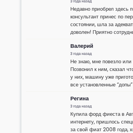
3 года назад
Недавно приобрел здесь п
консультант принес по пе
состоянии, шла за адеква
доволен! Приятно сотруд
Валерий
3 года назад
Не знаю, мне повезло или 
Позвонил к ним, сказал ч
у них, машину уже пригот
все установленные “допы”
Регина
3 года назад
Купила форд фиеста в Авт
интернету, пришлось спец
за свой фиат 2008 года, 