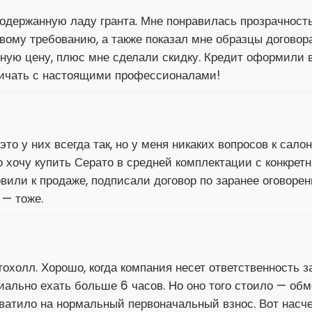
одержанную ладу гранта. Мне понравилась прозрачност
рвому требованию, а также показал мне образцы догово
тную цену, плюс мне сделали скидку. Кредит оформили в
ничать с настоящими профессионалами!
это у них всегда так, но у меня никаких вопросов к сал
то хочу купить Серато в средней комплектации с конкр
овили к продаже, подписали договор по заранее оговоре
 — тоже.
охолл. Хорошо, когда компания несет ответственность з
иально ехать больше 6 часов. Но оно того стоило — о
хватило на нормальный первоначальный взнос. Вот насч