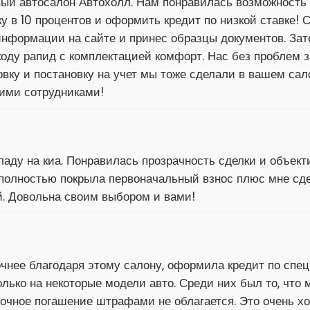
вый автосалон Автохолл. Нам понравилась возможность 
у в 10 процентов и оформить кредит по низкой ставке! 
информации на сайте и принес образцы документов. За
оду рапид с комплектацией комфорт. Нас без проблем 
вку и постановку на учет мы тоже сделали в вашем сало
ими сотрудниками!
ладу на киа. Понравилась прозрачность сделки и объек
 полностью покрыла первоначальный взнос плюс мне сд
й. Довольна своим выбором и вами!
очнее благодаря этому салону, оформила кредит по спе
ько на некоторые модели авто. Среди них был то, что м
очное погашение штрафами не облагается. Это очень х