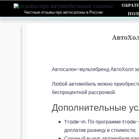
ОБРАТ
Честные отзывы про автосалоны в России
ПОЛ
АвтоХо
Автосалон-мультибренд АвтоХолл за
Любой автомобиль можно приобрести
беспроцентной рассрочкой.
Дополнительные ус
Trade-in. По программе trade-
доплатив разницу в стоимости;
Срочный выкуп автомобиля клие