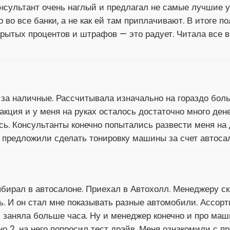
нсультант очень наглый и предлагал не самые лучшие у
о во все банки, а не как ей там приплачивают. В итоге
скрытых процентов и штрафов — это радует. Читала все 
за наличные. Рассчитывала изначально на гораздо больш
акция и у меня на руках осталось достаточно много ден
сь. Консультанты конечно попытались развести меня на 
 предложили сделать тонировку машины за счет автосал
бирал в автосалоне. Приехал в Автохолл. Менеджеру ска
ь. И он стал мне показывать разные автомобили. Ассор
я заняла больше часа. Ну и менеджер конечно и про маш
 2, на него попросил тест драйв. Меня ознакомили с п