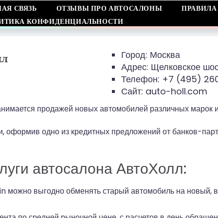
НАЯ СВЯЗЬ
ОТЗЫВЫ ПРО АВТОСАЛОНЫ
ПРАВИЛА
ИТИКА КОНФИДЕНЦИАЛЬНОСТИ
Город: Москва
лл
Адрес:
Щелковское шоссе
Телефон:
+7 (495) 26
Сайт: auto-holl.com
нимается продажей новых автомобилей различных марок 
, оформив одно из кредитных предложений от банков-партн
луги автосалона АвтоХолл:
in можно выгодно обменять старый автомобиль на новый, в
нта по средней рыночной цене, с расчетов в день обращени