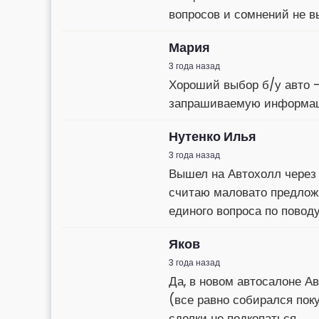
вопросов и сомнений не в
Мария
3 года назад
Хороший выбор б/у авто —
запрашиваемую информаци
Нутенко Илья
3 года назад
Вышел на Автохолл через 
считаю маловато предложи
единого вопроса по поводу
Яков
3 года назад
Да, в новом автосалоне Ав
(все равно собирался пок
сделки не подкопаться.