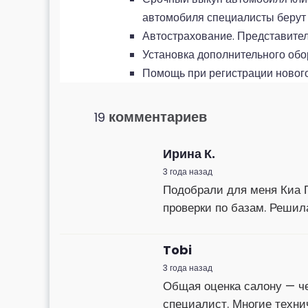
автомобиля специалисты берут 
Автострахование. Представите
Установка дополнительного обо
Помощь при регистрации новог
комментариев
19
Ирина К.
3 года назад
Подобрали для меня Киа П
проверки по базам. Решил
Tobi
3 года назад
Общая оценка салону — че
специалист. Многие техни