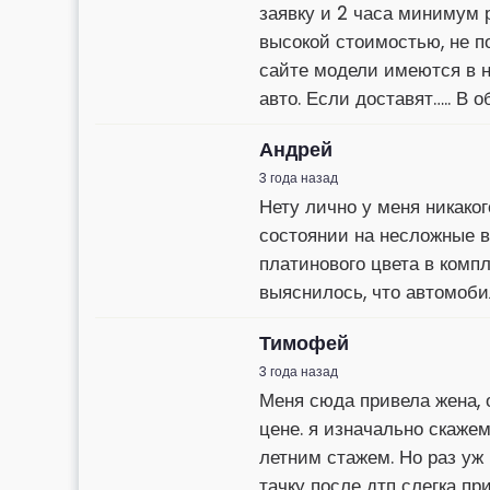
заявку и 2 часа минимум 
высокой стоимостью, не по
сайте модели имеются в н
авто. Если доставят….. В 
Андрей
3 года назад
Нету лично у меня никако
состоянии на несложные в
платинового цвета в компл
выяснилось, что автомоби
Тимофей
3 года назад
Меня сюда привела жена, 
цене. я изначально скажем
летним стажем. Но раз уж 
тачку после дтп слегка п