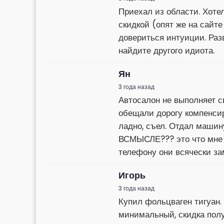
Приехал из области. Хоте
скидкой (опят же на сайте
довериться интуиции. Разв
найдите другого идиота.
Ян
3 года назад
Автосалон не выполняет с
обещали дорогу компенсиро
ладно, съел. Отдал машину
ВСМЫСЛЕ??? это что мне е
телефону они всячески зам
Игорь
3 года назад
Купил фольцваген тигуан.
минимальный, скидка полу