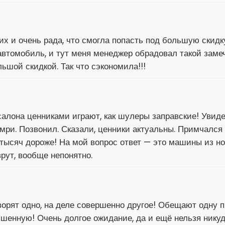
их и очень рада, что смогла попасть под большую скидк
втомобиль, и тут меня менеджер обрадовал такой заме
льшой скидкой. Так что сэкономила!!!
салона ценниками играют, как шулеры заправские! Увиде
мри. Позвонил. Сказали, ценники актуальны. Примчался 
 тысяч дороже! На мой вопрос ответ — это машины из но
рут, вообще непонятно.
ворят одно, на деле совершенно другое! Обещают одну п
енную! Очень долгое ожидание, да и ещё нельзя никуда