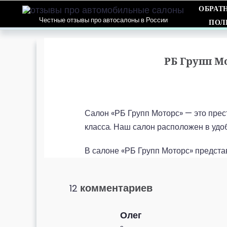
ОБРАТ
Честные отзывы про автосалоны в России
ПОЛ
РБ Групп М
Салон «РБ Групп Моторс» — это пре
класса. Наш салон расположен в удо
В салоне «РБ Групп Моторс» предст
комментариев
12
Олег