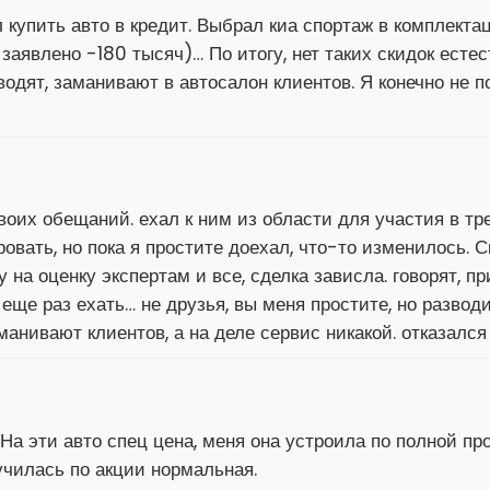
л купить авто в кредит. Выбрал киа спортаж в комплект
 заявлено -180 тысяч)… По итогу, нет таких скидок естес
одят, заманивают в автосалон клиентов. Я конечно не пов
воих обещаний. ехал к ним из области для участия в т
вать, но пока я простите доехал, что-то изменилось. Ск
 на оценку экспертам и все, сделка зависла. говорят, пр
ще раз ехать… не друзья, вы меня простите, но разводи
анивают клиентов, а на деле сервис никакой. отказался 
 На эти авто спец цена, меня она устроила по полной п
чилась по акции нормальная.