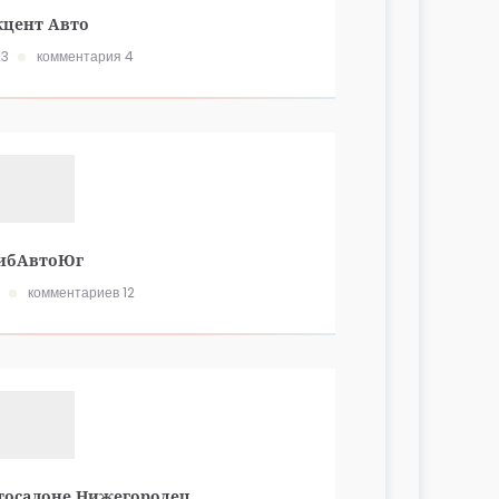
кцент Авто
23
комментария 4
ибАвтоЮг
комментариев 12
тосалоне Нижегородец