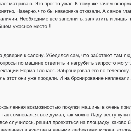
рассматриваю. Это просто ужас. К тому же зачем оформл
нятно. Наверно, что бы наверняка отказали. А самое гл
аличии. Необходимо все заполнить, заплатить и лишь 
общем ужасное место!!!
го доверия к салону. Убедился сам, что работают там л
опросы по машине ответить и нагрубить запросто могут.
ектации Норма Глонасс. Забронировал его по телефону. 
ль этот они уже продали. И на бронирование наплевали.
окрыленная возможностью покупки машины в очень прил
 так сомневался, все думал, как можно Ладу весту купит
все случилось, решил проехаться на площадку. каково б
риведенную в чувства и явными дефектами кузова, котор