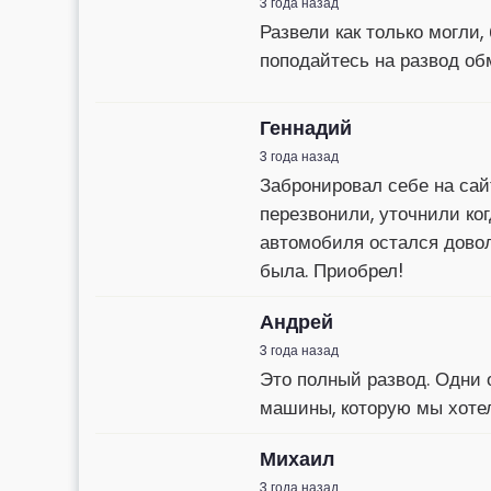
3 года назад
Развели как только могли,
поподайтесь на развод обм
Геннадий
3 года назад
Забронировал себе на сай
перезвонили, уточнили ко
автомобиля остался довол
была. Приобрел!
Андрей
3 года назад
Это полный развод. Одни 
машины, которую мы хотели
Михаил
3 года назад