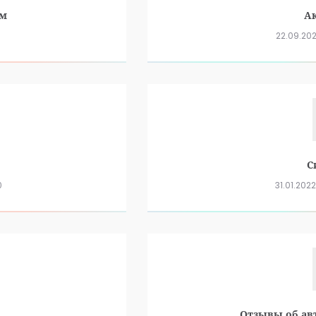
ом
А
22.09.20
С
0
31.01.2022
Отзывы об ав